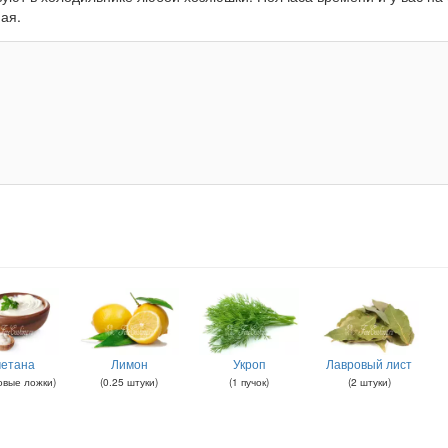
ая.
етана
Лимон
Укроп
Лавровый лист
овые ложки
)
(
0.25
штуки
)
(
1
пучок
)
(
2
штуки
)