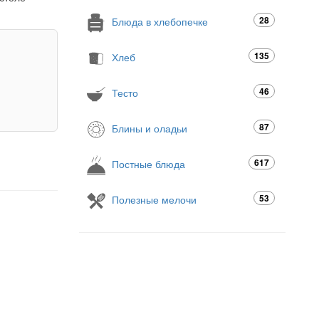
28
Блюда в хлебопечке
135
Хлеб
46
Тесто
87
Блины и оладьи
617
Постные блюда
53
Полезные мелочи