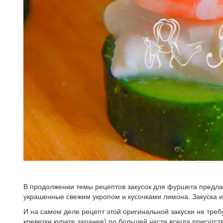
В продолжении темы рецептов закусок для фуршета предла
украшенные свежим укропом и кусочками лимона. Закуска из
И на самом деле рецепт этой оригинальной закуски не требу
креветки купите заранее) по большей части всегда присутс