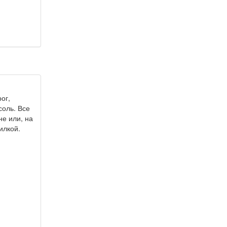
ог,
соль. Все
е или, на
илкой.