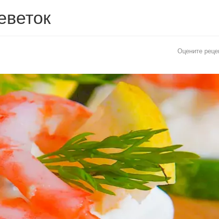
еветок
Оцените реце