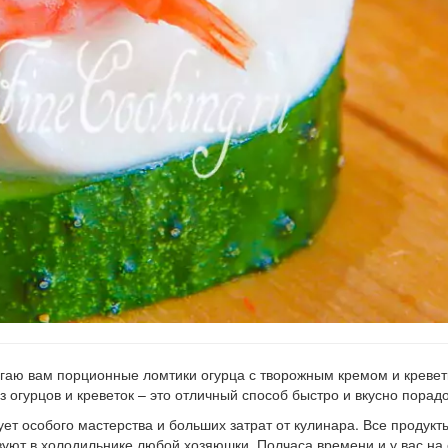
гаю вам порционные ломтики огурца с творожным кремом и кревет
 огурцов и креветок – это отличный способ быстро и вкусно порадо
ет особого мастерства и больших затрат от кулинара. Все продукты
твуют в холодильнике любой хозяюшки. Полчаса времени и у вас на