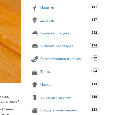
151
Напитки
547
Десерты
512
Выпечка сладкая
174
Выпечка несладкая
22
Безглютеновая выпечка
64
Торты
114
Пасха
ками,
358
Заготовки на зиму
вать гостей.
 (только
123
Блюда в мультиварке
 столе