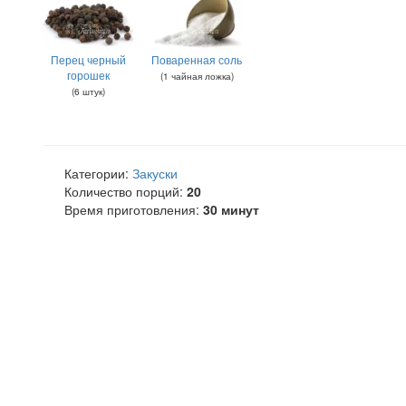
Перец черный
Поваренная соль
горошек
(
1
чайная ложка
)
(
6
штук
)
Категории:
Закуски
Количество порций:
20
Время приготовления:
30 минут