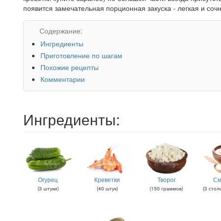
появится замечательная порционная закуска - легкая и сочн
Содержание:
Ингредиенты
Приготовление по шагам
Похожие рецепты
Комментарии
Ингредиенты:
Огурец
Креветки
Творог
См
(
3
штуки
)
(
40
штук
)
(
150
граммов
)
(
3
стол