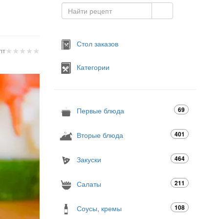
Стол заказов
★
★
★
★
★
пт
Категории
69
Первые блюда
401
Вторые блюда
464
Закуски
211
Салаты
108
Соусы, кремы