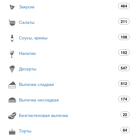
464
Закуски
211
Салаты
108
Соусы, кремы
152
Напитки
547
Десерты
512
Выпечка сладкая
174
Выпечка несладкая
22
Безглютеновая выпечка
64
Торты