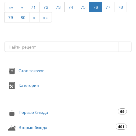
««
«
71
72
73
74
75
76
77
78
79
80
»
»»
Стол заказов
Категории
69
Первые блюда
401
Вторые блюда