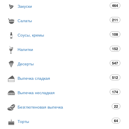
464
Закуски
211
Салаты
108
Соусы, кремы
152
Напитки
547
Десерты
512
Выпечка сладкая
174
Выпечка несладкая
22
Безглютеновая выпечка
64
Торты