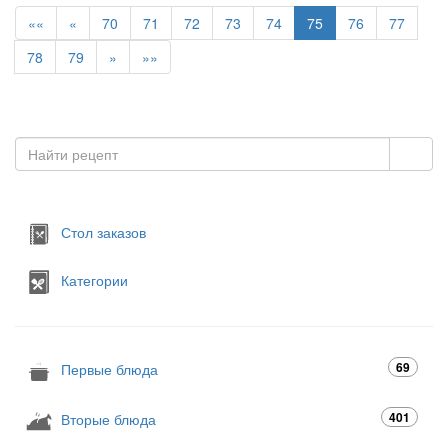
««
«
70
71
72
73
74
75
76
77
78
79
»
»»
Стол заказов
Категории
69
Первые блюда
401
Вторые блюда