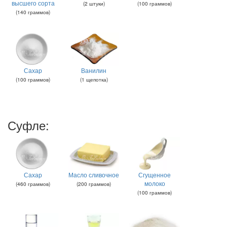
высшего сорта
(
2
штуки
)
(
100
граммов
)
(
140
граммов
)
Сахар
Ванилин
(
100
граммов
)
(
1
щепотка
)
Суфле:
Сахар
Масло сливочное
Сгущенное
молоко
(
460
граммов
)
(
200
граммов
)
(
100
граммов
)