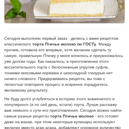
Рецепт
по
заказу
Сегодня выполняю первый заказ - делюсь с вами рецептом
классического
торта Птичье молоко по ГОСТу
. Между
прочим, готовила его впервые, хотя желание сделать ту
самую, правильную Птичку у меня копилось и приумножалось
уже долгие годы. Как оказалось, в приготовлении этого
восхитительного торта с белоснежным упругим суфле,
тонкими кексовыми коржами и шоколадной глазурью нет
ничего сложного. Придерживаясь рецепта, вы тоже с
легкостью повторите процесс и искренне порадуетесь
желаемому результату.
Не буду долго углубляться в историю этого знаменитого и
популярного (и по сей день, кстати) торта. Лучше расскажу
вам немного о сути его приготовления. Сегодня можно найти
самые разные рецепты
торта Птичье молоко
- его готовят
даже на манке, при этом некоторые кулинары используют
желатин вместо агар-агара, добавляют огромное количество