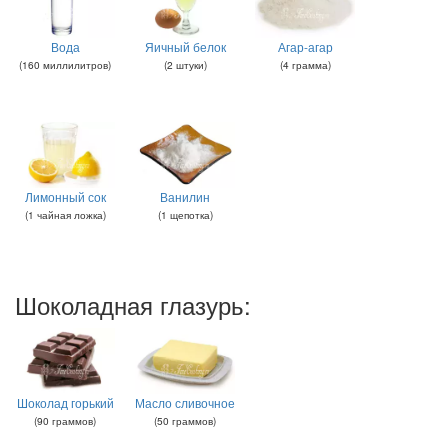
Вода
Яичный белок
Агар-агар
(
160
миллилитров
)
(
2
штуки
)
(
4
грамма
)
Лимонный сок
Ванилин
(
1
чайная ложка
)
(
1
щепотка
)
Шоколадная глазурь:
Шоколад горький
Масло сливочное
(
90
граммов
)
(
50
граммов
)