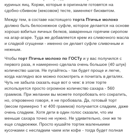
куриных яиц. Коржи, которые в оригинале готовятся на
сдобно-сбивном (кексовом) тесте, заменяют бисквитом.
Между тем, в составе настоящего
торта Птичье молоко
должно быть белоснежное суфле, которое делается на основе
хорошо взбитых яичных белков, заваренных горячим сиропом
на агар-агаре. Туда же добавляется крем из сливочного масла
и сладкой сгущенки - именно он делает суфле сливочным и
нежным.
Чтобы
торт Птичье молоко по ГОСТу
и у вас получился с
первого раза, я намеренно сделала очень большое (40 штук)
количество шагов. Не пугайтесь - так будет проще и легче,
когда наглядно все можно посмотреть и почитать в деталях.
Чуть не забыла сказать еще вот о чем: в этом торте
используется просто огромное количество сахара - 560
граммов. При желании вы можете попробовать его сократить,
но, откровенно говоря, я не пробовала. Да, готовый торт
(весом примерно 1 кг 400 граммов) получается сладким, даже
очень сладким. Хотя дети в один голос сказали, что им
меньше сахара точно не нужно. Не удивительно, они же те
еще сладкоежки. Просто кушайте тортик маленькими
кусочками с несладким чаем или кофе - тогда будет полная