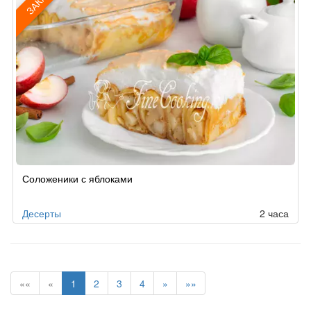
ЗАКАЗ
Рецепт
Соложеники с яблоками
по
заказу
Десерты
2 часа
««
«
1
2
3
4
»
»»