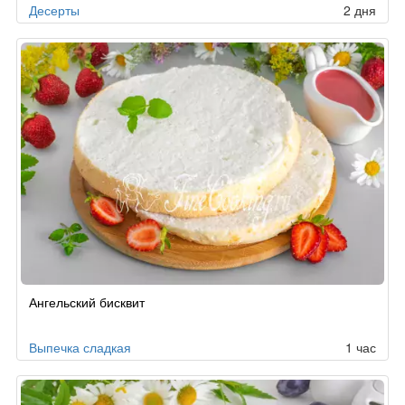
Десерты
2 дня
Ангельский бисквит
Выпечка сладкая
1 час