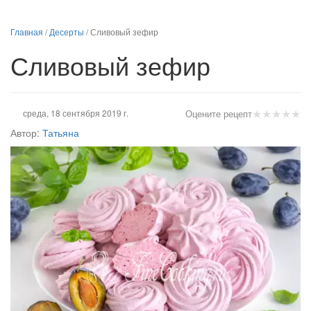
Главная
/
Десерты
/
Сливовый зефир
Сливовый зефир
★
★
★
★
★
среда, 18 сентября 2019 г.
Оцените рецепт
Автор:
Татьяна