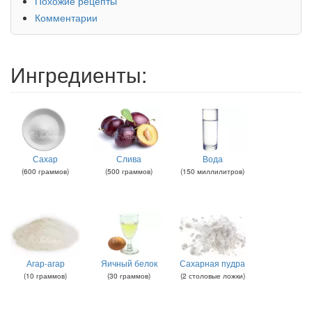
Похожие рецепты
Комментарии
Ингредиенты:
Сахар
Слива
Вода
(
600
граммов
)
(
500
граммов
)
(
150
миллилитров
)
Агар-агар
Яичный белок
Сахарная пудра
(
10
граммов
)
(
30
граммов
)
(
2
столовые ложки
)