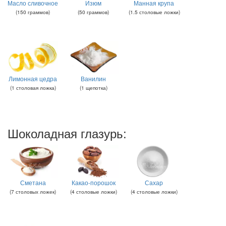
Масло сливочное
Изюм
Манная крупа
(
150
граммов
)
(
50
граммов
)
(
1.5
столовые ложки
)
Лимонная цедра
Ванилин
(
1
столовая ложка
)
(
1
щепотка
)
Шоколадная глазурь:
Сметана
Какао-порошок
Сахар
(
7
столовых ложек
)
(
4
столовые ложки
)
(
4
столовые ложки
)