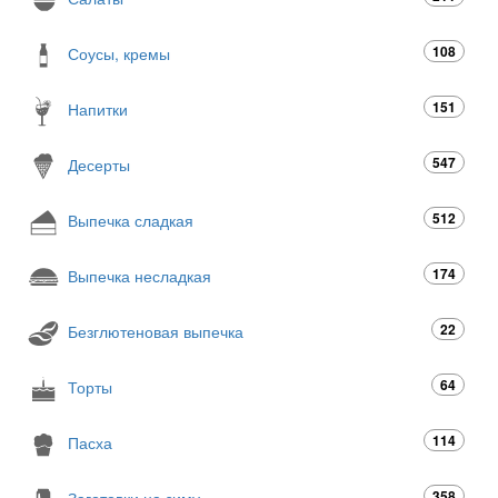
108
Соусы, кремы
151
Напитки
547
Десерты
512
Выпечка сладкая
174
Выпечка несладкая
22
Безглютеновая выпечка
64
Торты
114
Пасха
358