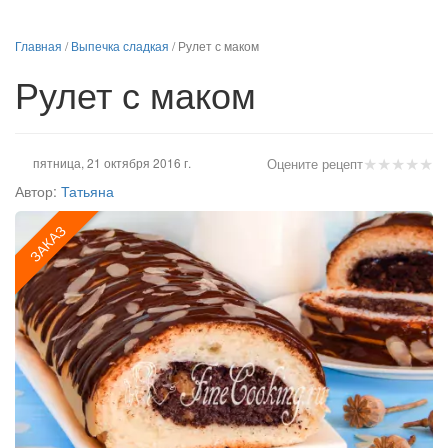
Главная
/
Выпечка сладкая
/
Рулет с маком
Рулет с маком
★
★
★
★
★
пятница, 21 октября 2016 г.
Оцените рецепт
Автор:
Татьяна
ЗАКАЗ