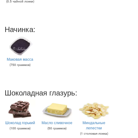
(
0.5
чайной ложки
)
Начинка:
Маковая масса
(
750
граммов
)
Шоколадная глазурь:
Шоколад горький
Масло сливочное
Миндальные
лепестки
(
100
граммов
)
(
50
граммов
)
(
1
столовая ложка
)