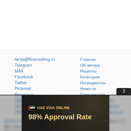
tanya@finecooking.ru
Главная
Telegram
Об авторе
MAX
Рецепты
Facebook
Категории
Twitter
Ингредиенты
Pinterest
Новости
2
Вконтакте
Стол заказов
Одноклассники
Кулинарная книга
Atom
Политика обработки
RSS
персональных данных
Домашняя кухня без проблем
© 2014-2026 FineCooking.ru
16+
Все тексты и фотографии, опубликованные на сайте