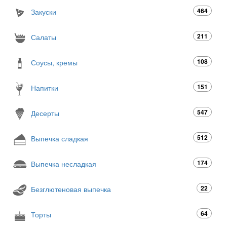
464
Закуски
211
Салаты
108
Соусы, кремы
151
Напитки
547
Десерты
512
Выпечка сладкая
174
Выпечка несладкая
22
Безглютеновая выпечка
64
Торты