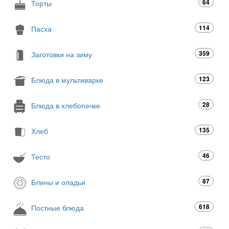
64
Торты
114
Пасха
359
Заготовки на зиму
123
Блюда в мультиварке
28
Блюда в хлебопечке
135
Хлеб
46
Тесто
87
Блины и оладьи
618
Постные блюда