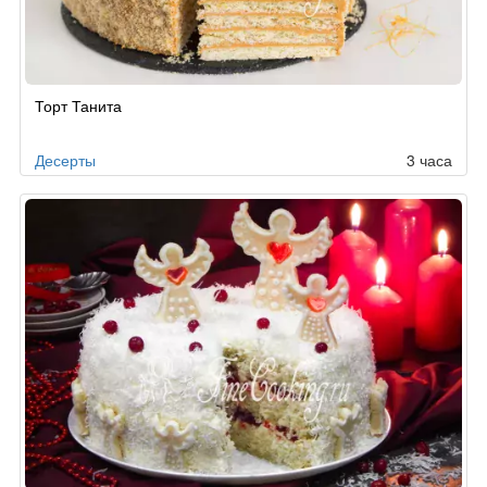
Рецепт
Торт Танита
по
заказу
Десерты
3 часа