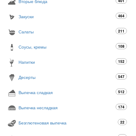
401
Вторые блюда
464
Закуски
211
Салаты
108
Соусы, кремы
152
Напитки
547
Десерты
512
Выпечка сладкая
174
Выпечка несладкая
22
Безглютеновая выпечка