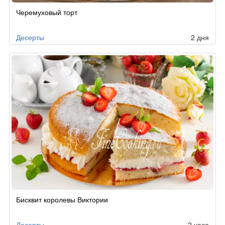
Рецепт
Черемуховый торт
по
заказу
Десерты
2 дня
Бисквит королевы Виктории
Десерты
2 часа