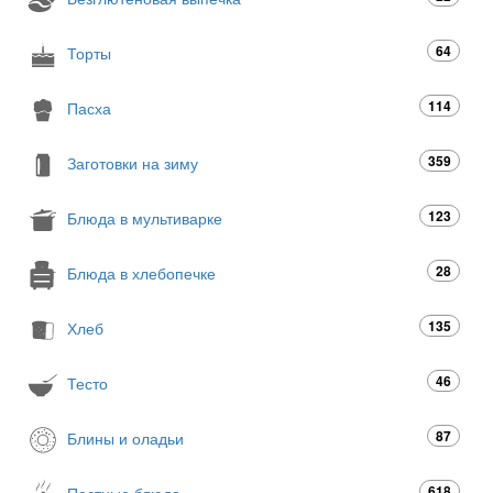
64
Торты
114
Пасха
359
Заготовки на зиму
123
Блюда в мультиварке
28
Блюда в хлебопечке
135
Хлеб
46
Тесто
87
Блины и оладьи
618