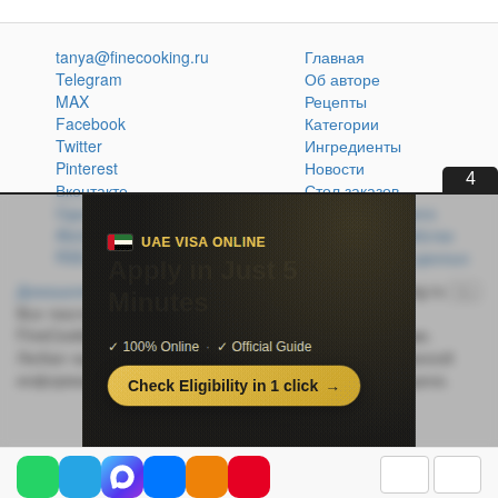
tanya@finecooking.ru
Главная
Telegram
Об авторе
MAX
Рецепты
Facebook
Категории
Twitter
Ингредиенты
Pinterest
Новости
3
Вконтакте
Стол заказов
Одноклассники
Кулинарная книга
Atom
Политика обработки
RSS
персональных данных
Домашняя кухня без проблем
© 2014-2026 FineCooking.ru
16+
Все тексты и фотографии, опубликованные на сайте
FineCooking.ru, защищены законом об авторском праве.
Любая частичная или полная перепечатка опубликованной
информации без активной ссылки на источник запрещена.