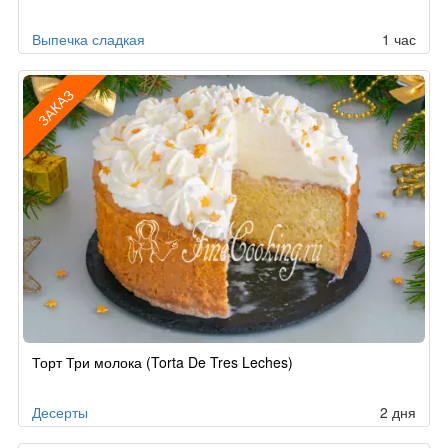
заказу
Выпечка сладкая
1 час
ЗАКАЗ
Рецепт
Торт Три молока (Torta De Tres Leches)
по
заказу
Десерты
2 дня