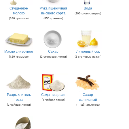
Сгущенное
Мука пшеничная
Вода
молоко
высшего сорта
(
200
миллилитров
)
(
380
граммов
)
(
350
граммов
)
Масло сливочное
Сахар
Лимонный сок
(
120
граммов
)
(
2
столовые ложки
)
(
2
столовые ложки
)
Разрыхлитель
Сода пищевая
Сахар
теста
ванильный
(
1
чайная ложка
)
(
2
чайные ложки
)
(
1
чайная ложка
)