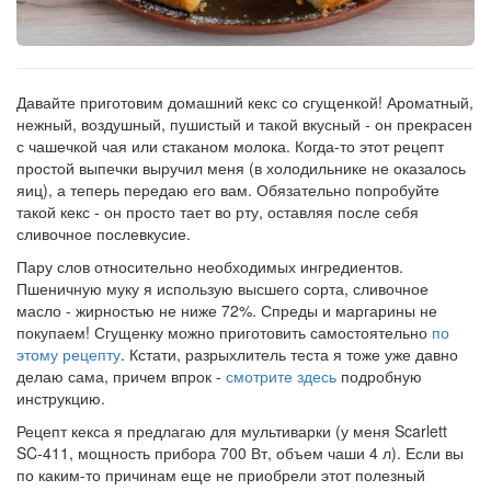
Рецепт
по
заказу
Давайте приготовим домашний кекс со сгущенкой! Ароматный,
нежный, воздушный, пушистый и такой вкусный - он прекрасен
с чашечкой чая или стаканом молока. Когда-то этот рецепт
простой выпечки выручил меня (в холодильнике не оказалось
яиц), а теперь передаю его вам. Обязательно попробуйте
такой кекс - он просто тает во рту, оставляя после себя
сливочное послевкусие.
Пару слов относительно необходимых ингредиентов.
Пшеничную муку я использую высшего сорта, сливочное
масло - жирностью не ниже 72%. Спреды и маргарины не
покупаем! Сгущенку можно приготовить самостоятельно
по
этому рецепту
. Кстати, разрыхлитель теста я тоже уже давно
делаю сама, причем впрок -
смотрите здесь
подробную
инструкцию.
Рецепт кекса я предлагаю для мультиварки (у меня Scarlett
SC-411, мощность прибора 700 Вт, объем чаши 4 л). Если вы
по каким-то причинам еще не приобрели этот полезный