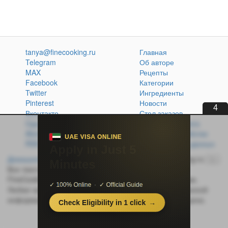
tanya@finecooking.ru
Главная
Telegram
Об авторе
MAX
Рецепты
Facebook
Категории
Twitter
Ингредиенты
Pinterest
Новости
2
Вконтакте
Стол заказов
Одноклассники
Кулинарная книга
Atom
Политика обработки
RSS
персональных данных
Домашняя кухня без проблем
© 2014-2026 FineCooking.ru
16+
Все тексты и фотографии, опубликованные на сайте
FineCooking.ru, защищены законом об авторском праве.
Любая частичная или полная перепечатка опубликованной
информации без активной ссылки на источник запрещена.