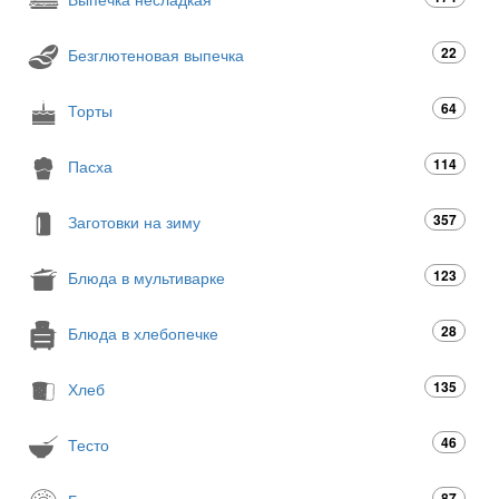
22
Безглютеновая выпечка
64
Торты
114
Пасха
357
Заготовки на зиму
123
Блюда в мультиварке
28
Блюда в хлебопечке
135
Хлеб
46
Тесто
87