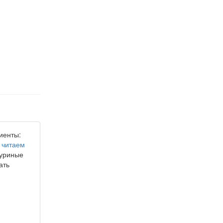
иенты:
х
читаем
куриные
ать