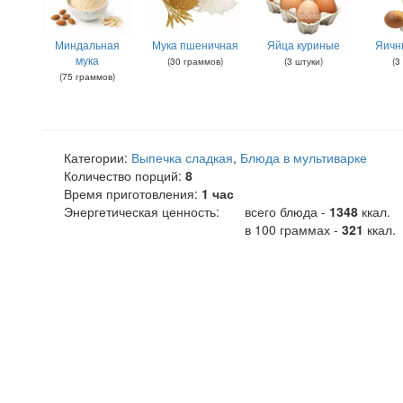
Миндальная
Мука пшеничная
Яйца куриные
Яичн
мука
(
30
граммов
)
(
3
штуки
)
(
3
(
75
граммов
)
Категории:
Выпечка сладкая
,
Блюда в мультиварке
Количество порций:
8
Время приготовления:
1 час
Энергетическая ценность:
всего блюда -
1348
ккал
.
в 100 граммах -
321
ккал.