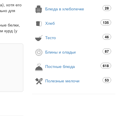
), хотя его
28
Блюда в хлебопечке
льно для
135
Хлеб
ные белки,
и курд (у
46
Тесто
87
Блины и оладьи
618
Постные блюда
53
Полезные мелочи