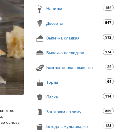
152
Напитки
547
Десерты
512
Выпечка сладкая
174
Выпечка несладкая
22
Безглютеновая выпечка
64
Торты
114
Пасха
сертов.
359
Заготовки на зиму
м,
тве основы
123
Блюда в мультиварке