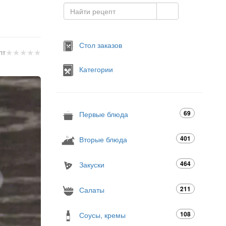
Стол заказов
★
★
★
★
★
пт
Категории
69
Первые блюда
401
Вторые блюда
464
Закуски
211
Салаты
108
Соусы, кремы