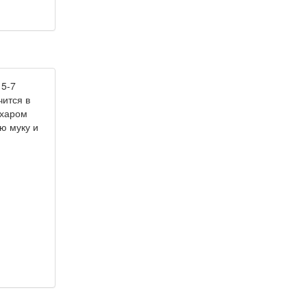
 5-7
чится в
ахаром
ю муку и