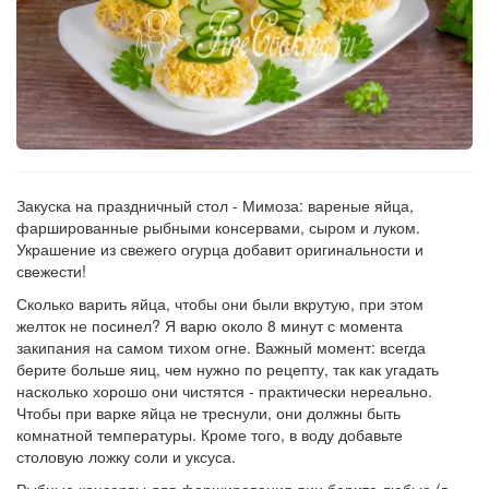
Закуска на праздничный стол - Мимоза: вареные яйца,
фаршированные рыбными консервами, сыром и луком.
Украшение из свежего огурца добавит оригинальности и
свежести!
Сколько варить яйца, чтобы они были вкрутую, при этом
желток не посинел? Я варю около 8 минут с момента
закипания на самом тихом огне. Важный момент: всегда
берите больше яиц, чем нужно по рецепту, так как угадать
насколько хорошо они чистятся - практически нереально.
Чтобы при варке яйца не треснули, они должны быть
комнатной температуры. Кроме того, в воду добавьте
столовую ложку соли и уксуса.
Рыбные консервы для фарширования яиц берите любые (в