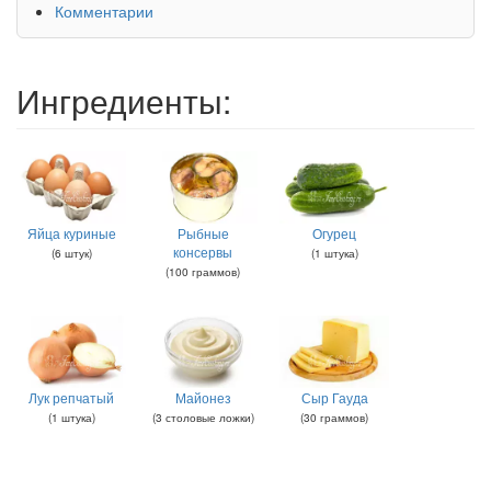
Комментарии
Ингредиенты:
Яйца куриные
Рыбные
Огурец
консервы
(
6
штук
)
(
1
штука
)
(
100
граммов
)
Лук репчатый
Майонез
Сыр Гауда
(
1
штука
)
(
3
столовые ложки
)
(
30
граммов
)