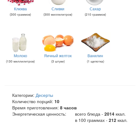
Клюква
Сливки
Сахар
(
300
граммов
)
(
300
миллилитров
)
(
210
граммов
)
Молоко
Яичный желток
Ванилин
(
130
миллилитров
)
(
3
штуки
)
(
1
щепотка
)
Категории:
Десерты
Количество порций:
10
Время приготовления:
8 часов
Энергетическая ценность:
всего блюда -
2014
ккал
.
в 100 граммах -
212
ккал.