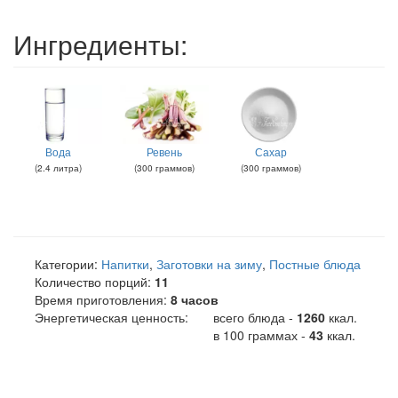
Ингредиенты:
Вода
Ревень
Сахар
(
2.4
литра
)
(
300
граммов
)
(
300
граммов
)
Категории:
Напитки
,
Заготовки на зиму
,
Постные блюда
Количество порций:
11
Время приготовления:
8 часов
Энергетическая ценность:
всего блюда -
1260
ккал
.
в 100 граммах -
43
ккал.