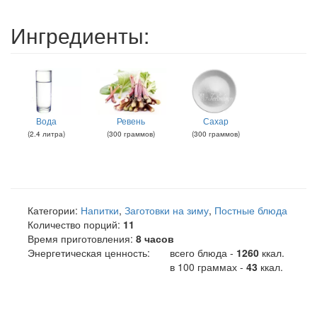
Ингредиенты:
Вода
Ревень
Сахар
(
2.4
литра
)
(
300
граммов
)
(
300
граммов
)
Категории:
Напитки
,
Заготовки на зиму
,
Постные блюда
Количество порций:
11
Время приготовления:
8 часов
Энергетическая ценность:
всего блюда -
1260
ккал
.
в 100 граммах -
43
ккал.