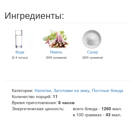
Ингредиенты:
Вода
Ревень
Сахар
(
2.4
литра
)
(
300
граммов
)
(
300
граммов
)
Категории:
Напитки
,
Заготовки на зиму
,
Постные блюда
Количество порций:
11
Время приготовления:
8 часов
Энергетическая ценность:
всего блюда -
1260
ккал
.
в 100 граммах -
43
ккал.