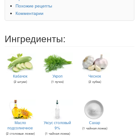
Похожие рецепты
Комментарии
Ингредиенты:
Кабачок
Укроп
Чеснок
(
2
штуки
)
(
1
пучок
)
(
2
зубка
)
Масло
Уксус столовый
Сахар
подсолнечное
9%
(
1
чайная ложка
)
(
2
столовые ложки
)
(
1
чайная ложка
)