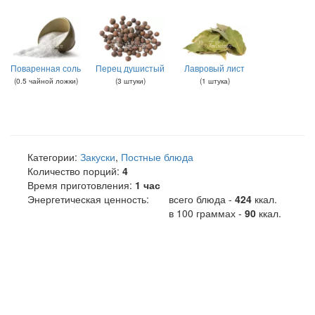
Поваренная соль
Перец душистый
Лавровый лист
(
0.5
чайной ложки
)
(
3
штуки
)
(
1
штука
)
Категории:
Закуски
,
Постные блюда
Количество порций:
4
Время приготовления:
1 час
Энергетическая ценность:
всего блюда -
424
ккал
.
в 100 граммах -
90
ккал.