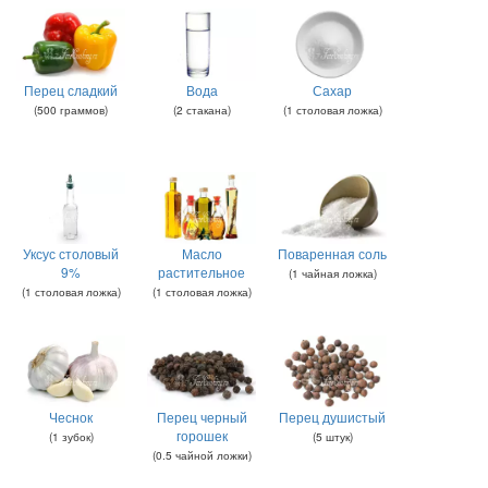
Перец сладкий
Вода
Сахар
(
500
граммов
)
(
2
стакана
)
(
1
столовая ложка
)
Уксус столовый
Масло
Поваренная соль
9%
растительное
(
1
чайная ложка
)
(
1
столовая ложка
)
(
1
столовая ложка
)
Чеснок
Перец черный
Перец душистый
горошек
(
1
зубок
)
(
5
штук
)
(
0.5
чайной ложки
)