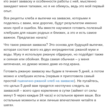
кто знает закваску и особенности работы с ней, мысленно
закидают меня тапками, но я не обижусь, ведь это мой первый
опыт.
Все рецепты хлеба и выпечки на закваске, которыми я
поделюсь с вами, мои дорогие, будут результатом именно
моих проб и ошибок. Мы вместе научимся готовить полезный
хлебушек для наших родных и близких, а это и есть самое
важное. Предлагаю начать!
Что такое ржаная закваска? Это основа для будущей выпечки,
которая состоит всего из двух ингредиентов: ржаной муки и
воды. Муку я использую ржаную обдирную, но подойдет также
и сеяная или обойная. Вода самая обычная – у меня
кипяченая, но думаю можно даже из-под крана.
Готовить ржаную закваску мы будем в течение 5 дней, а потом
можно и хлебушек испечь (первым я приготовила самый
простой
пшенично-ржаной хлеб на закваске
). Не пугайтесь,
что целых 5 дней вам придется неотлучно следить за
закваской – всего одно кормление в сутки (займет от силы
минут 5 через каждые 24 часа) и остальное время ваше. Все
остальные моменты и мои личные впечатления читайте в
шагах.