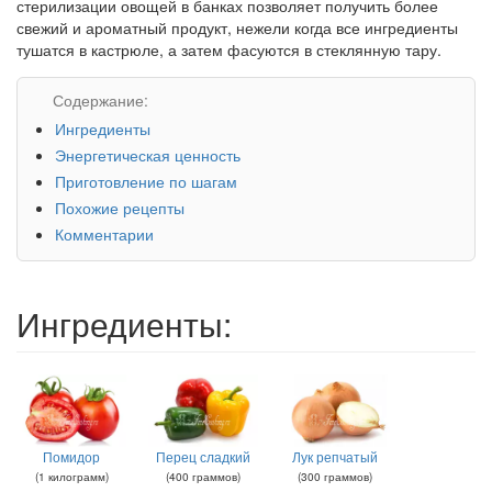
стерилизации овощей в банках позволяет получить более
свежий и ароматный продукт, нежели когда все ингредиенты
тушатся в кастрюле, а затем фасуются в стеклянную тару.
Содержание:
Ингредиенты
Энергетическая ценность
Приготовление по шагам
Похожие рецепты
Комментарии
Ингредиенты:
Помидор
Перец сладкий
Лук репчатый
(
1
килограмм
)
(
400
граммов
)
(
300
граммов
)