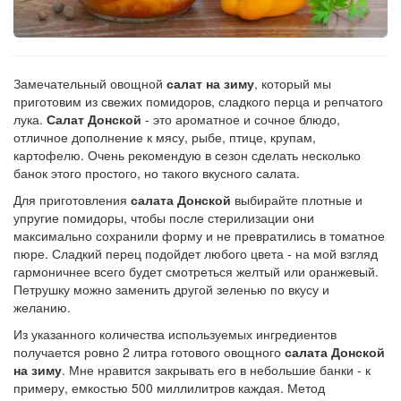
Замечательный овощной
салат на зиму
, который мы
приготовим из свежих помидоров, сладкого перца и репчатого
лука.
Салат Донской
- это ароматное и сочное блюдо,
отличное дополнение к мясу, рыбе, птице, крупам,
картофелю. Очень рекомендую в сезон сделать несколько
банок этого простого, но такого вкусного салата.
Для приготовления
салата Донской
выбирайте плотные и
упругие помидоры, чтобы после стерилизации они
максимально сохранили форму и не превратились в томатное
пюре. Сладкий перец подойдет любого цвета - на мой взгляд
гармоничнее всего будет смотреться желтый или оранжевый.
Петрушку можно заменить другой зеленью по вкусу и
желанию.
Из указанного количества используемых ингредиентов
получается ровно 2 литра готового овощного
салата Донской
на зиму
. Мне нравится закрывать его в небольшие банки - к
примеру, емкостью 500 миллилитров каждая. Метод