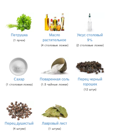
Петрушка
Масло
Уксус столовый
растительное
9%
(
1
пучок
)
(
4
столовые ложки
)
(
2
столовые ложки
)
Сахар
Поваренная соль
Перец черный
горошек
(
1
столовая ложка
)
(
1.5
чайные ложки
)
(
12
штук
)
Перец душистый
Лавровый лист
(
4
штуки
)
(
1
штука
)