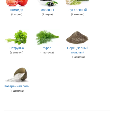
Помидор
Маслины
Лук зеленый
(
1
штука
)
(
3
штуки
)
(
1
веточка
)
Петрушка
Укроп
Перец черный
молотый
(
2
веточки
)
(
1
веточка
)
(
1
щепотка
)
Поваренная соль
(
1
щепотка
)