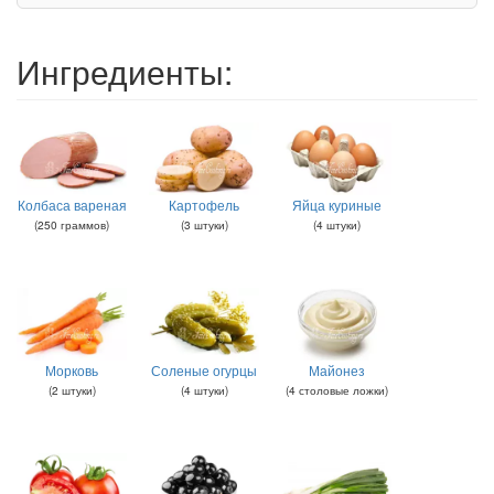
Ингредиенты:
Колбаса вареная
Картофель
Яйца куриные
(
250
граммов
)
(
3
штуки
)
(
4
штуки
)
Морковь
Соленые огурцы
Майонез
(
2
штуки
)
(
4
штуки
)
(
4
столовые ложки
)