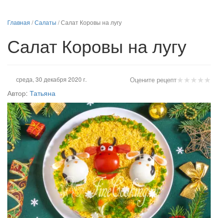
Главная
/
Салаты
/
Салат Коровы на лугу
Салат Коровы на лугу
★
★
★
★
★
среда, 30 декабря 2020 г.
Оцените рецепт
Автор:
Татьяна