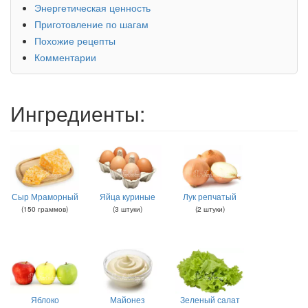
Энергетическая ценность
Приготовление по шагам
Похожие рецепты
Комментарии
Ингредиенты:
Сыр Мраморный
Яйца куриные
Лук репчатый
(
150
граммов
)
(
3
штуки
)
(
2
штуки
)
Яблоко
Майонез
Зеленый салат