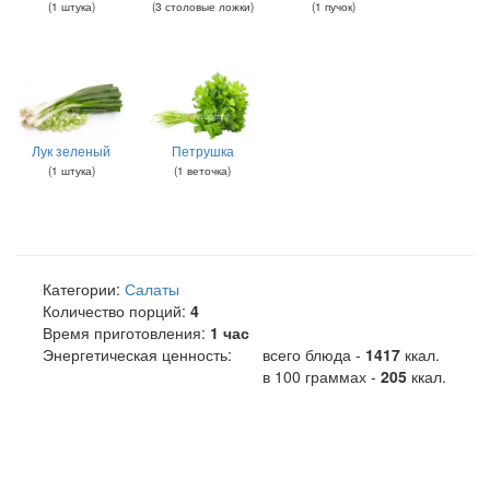
(
1
штука
)
(
3
столовые ложки
)
(
1
пучок
)
Лук зеленый
Петрушка
(
1
штука
)
(
1
веточка
)
Категории:
Салаты
Количество порций:
4
Время приготовления:
1 час
Энергетическая ценность:
всего блюда -
1417
ккал
.
в 100 граммах -
205
ккал.