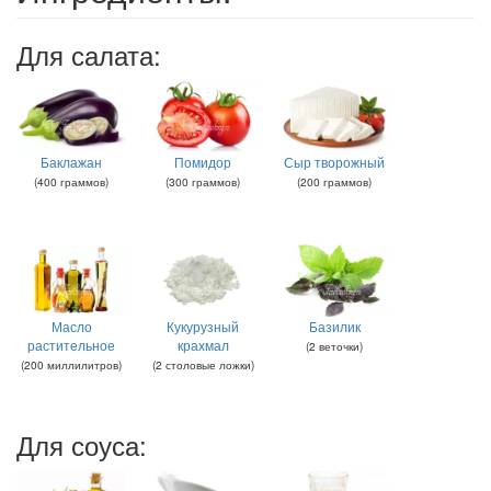
Для салата:
Баклажан
Помидор
Сыр творожный
(
400
граммов
)
(
300
граммов
)
(
200
граммов
)
Масло
Кукурузный
Базилик
растительное
крахмал
(
2
веточки
)
(
200
миллилитров
)
(
2
столовые ложки
)
Для соуса: