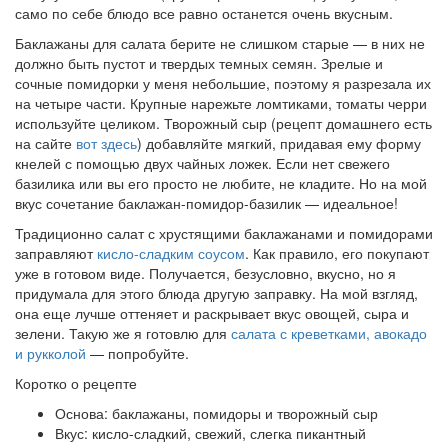
само по себе блюдо все равно останется очень вкусным.
Баклажаны для салата берите не слишком старые — в них не
должно быть пустот и твердых темных семян. Зрелые и
сочные помидорки у меня небольшие, поэтому я разрезала их
на четыре части. Крупные нарежьте ломтиками, томаты черри
используйте целиком. Творожный сыр (рецепт домашнего есть
на сайте
вот здесь
) добавляйте мягкий, придавая ему форму
кнелей с помощью двух чайных ложек. Если нет свежего
базилика или вы его просто не любите, не кладите. Но на мой
вкус сочетание баклажан-помидор-базилик — идеальное!
Традиционно салат с хрустящими баклажанами и помидорами
заправляют
кисло-сладким соусом
. Как правило, его покупают
уже в готовом виде. Получается, безусловно, вкусно, но я
придумала для этого блюда другую заправку. На мой взгляд,
она еще лучше оттеняет и раскрывает вкус овощей, сыра и
зелени. Такую же я готовлю для
салата с креветками, авокадо
и рукколой
— попробуйте.
Коротко о рецепте
Основа: баклажаны, помидоры и творожный сыр
Вкус: кисло-сладкий, свежий, слегка пикантный