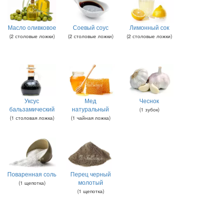
Масло оливковое
Соевый соус
Лимонный сок
(
2
столовые ложки
)
(
2
столовые ложки
)
(
2
столовые ложки
)
Уксус
Мед
Чеснок
бальзамический
натуральный
(
1
зубок
)
(
1
столовая ложка
)
(
1
чайная ложка
)
Поваренная соль
Перец черный
молотый
(
1
щепотка
)
(
1
щепотка
)