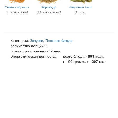
Семена горчицы
Кориандр
Лавровый лист
(
1
чайная ложка
)
(
0.5
чайной ложки
)
(
1
штука
)
Категории:
Закуски
,
Постные блюда
Количество порций:
1
Время приготовления:
2 дня
Энергетическая ценность:
всего блюда -
891
ккал
.
в 100 граммах -
297
ккал.