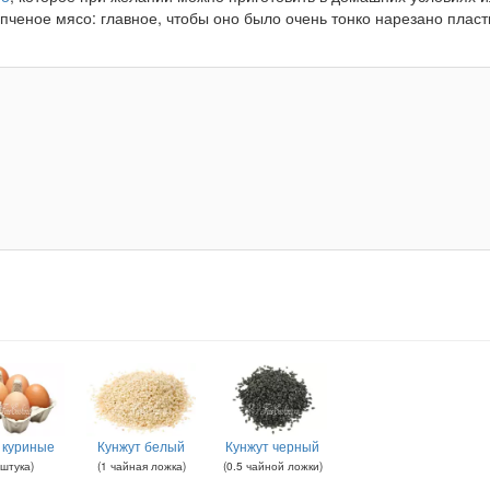
пченое мясо: главное, чтобы оно было очень тонко нарезано пласт
 куриные
Кунжут белый
Кунжут черный
штука
)
(
1
чайная ложка
)
(
0.5
чайной ложки
)