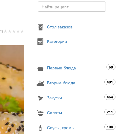
Стол заказов
★
★
★
★
★
пт
Категории
69
Первые блюда
401
Вторые блюда
464
Закуски
211
Салаты
108
Соусы, кремы