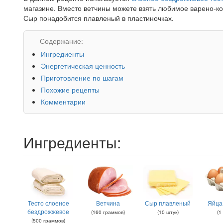
магазине. Вместо ветчины можете взять любимое варено-ко
Сыр понадобится плавленый в пластиночках.
Содержание:
Ингредиенты
Энергетическая ценность
Приготовление по шагам
Похожие рецепты
Комментарии
Ингредиенты:
Тесто слоеное
Ветчина
Сыр плавленый
Яйца
бездрожжевое
(
160
граммов
)
(
10
штук
)
(
1
(
500
граммов
)