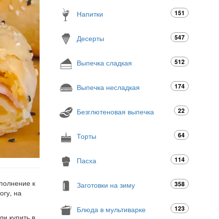
151
Напитки
547
Десерты
512
Выпечка сладкая
174
Выпечка несладкая
22
Безглютеновая выпечка
64
Торты
114
Пасха
полнение к
358
Заготовки на зиму
огу, на
123
Блюда в мультиварке
ли купить в