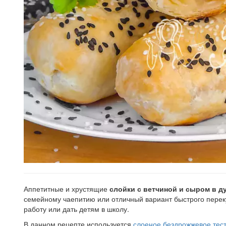
Аппетитные и хрустящие
слойки с ветчиной и сыром в д
семейному чаепитию или отличный вариант быстрого перек
работу или дать детям в школу.
В данном рецепте используется
слоеное бездрожжевое тес