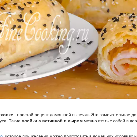
уховке
- простой рецепт домашней выпечки. Это замечательное до
уса. Такие
слойки с ветчиной и сыром
можно взять с собой в дор
то
, которое при желании можно приготовить в домашних условиях и