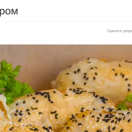
ыром
Оцените реце