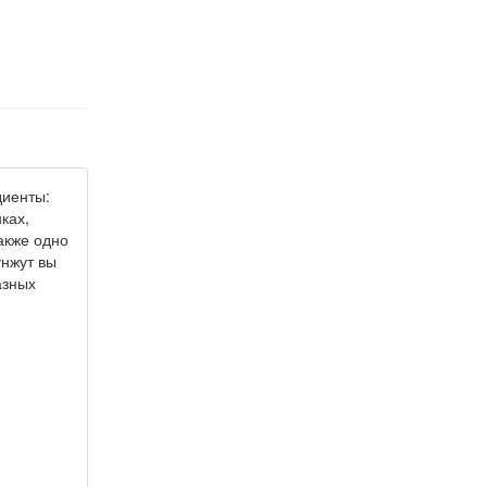
диенты:
ках,
акже одно
унжут вы
азных