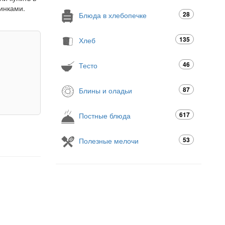
инками.
28
Блюда в хлебопечке
135
Хлеб
46
Тесто
87
Блины и оладьи
617
Постные блюда
53
Полезные мелочи