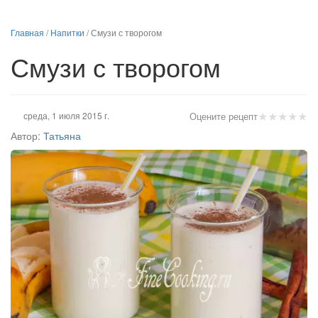
Главная
/
Напитки
/
Смузи с творогом
Смузи с творогом
★
★
★
★
★
среда, 1 июля 2015 г.
Оцените рецепт
Автор:
Татьяна