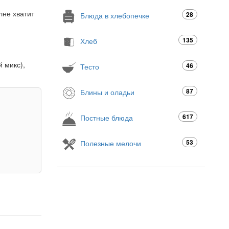
лне хватит
28
Блюда в хлебопечке
135
Хлеб
 микс),
46
Тесто
87
Блины и оладьи
617
Постные блюда
53
Полезные мелочи