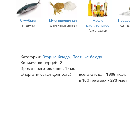
Скумбрия
Мука пшеничная
Масло
Поваре
растительное
(
1
штука
)
(
2
столовые ложки
)
(
0.5
ча
(
0.5
стакана
)
Категории:
Вторые блюда
,
Постные блюда
Количество порций:
2
Время приготовления:
1 час
Энергетическая ценность:
всего блюда -
1309
ккал
.
в 100 граммах -
273
ккал.