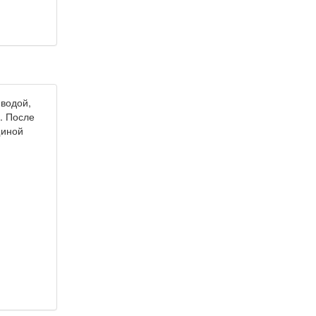
водой,
. После
щиной