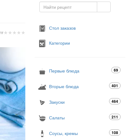
Стол заказов
★
★
★
★
★
пт
Категории
69
Первые блюда
401
Вторые блюда
464
Закуски
211
Салаты
108
Соусы, кремы