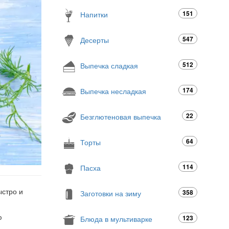
151
Напитки
547
Десерты
512
Выпечка сладкая
174
Выпечка несладкая
22
Безглютеновая выпечка
64
Торты
114
Пасха
ыстро и
358
Заготовки на зиму
ю
123
Блюда в мультиварке