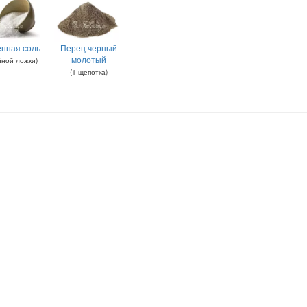
нная соль
Перец черный
молотый
йной ложки
)
(
1
щепотка
)