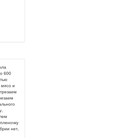
ыла
о 600
стью
 мясо и
отрезаем
резаем
ального
у,
блем
пленочку
брии нет,