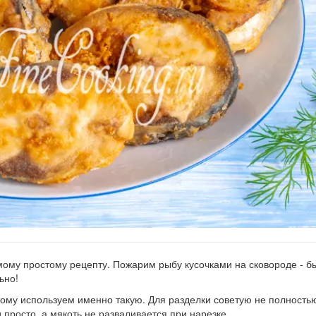
ому простому рецепту. Пожарим рыбу кусочками на сковороде - б
ьно!
ому используем именно такую. Для разделки советую не полность
 просто, а мякоть не разваливается при нарезке.