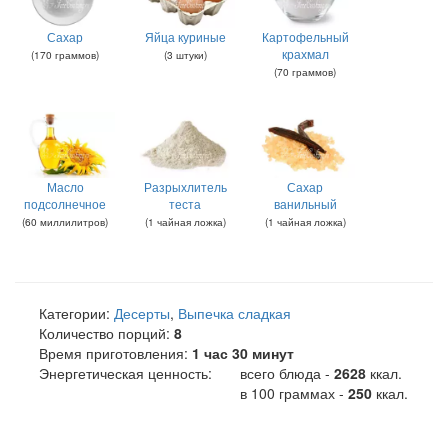
Сахар
Яйца куриные
Картофельный
крахмал
(
170
граммов
)
(
3
штуки
)
(
70
граммов
)
Масло
Разрыхлитель
Сахар
подсолнечное
теста
ванильный
(
60
миллилитров
)
(
1
чайная ложка
)
(
1
чайная ложка
)
Категории:
Десерты
,
Выпечка сладкая
Количество порций:
8
Время приготовления:
1 час 30 минут
Энергетическая ценность:
всего блюда -
2628
ккал
.
в 100 граммах -
250
ккал.