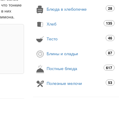
 что тонкие
28
Блюда в хлебопечке
 в них
лимона.
135
Хлеб
46
Тесто
87
Блины и оладьи
617
Постные блюда
53
Полезные мелочи