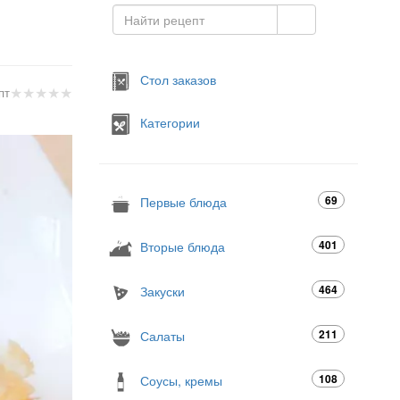
Стол заказов
★
★
★
★
★
пт
Категории
69
Первые блюда
401
Вторые блюда
464
Закуски
211
Салаты
108
Соусы, кремы