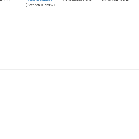
(
2
столовые ложки
)