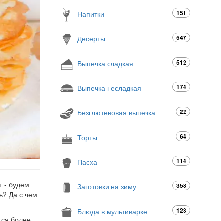
151
Напитки
547
Десерты
512
Выпечка сладкая
174
Выпечка несладкая
22
Безглютеновая выпечка
64
Торты
114
Пасха
т - будем
358
Заготовки на зиму
ь? Да с чем
123
Блюда в мультиварке
тся более