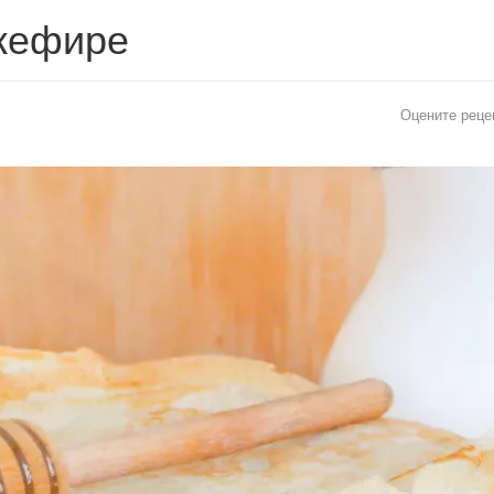
 кефире
Оцените реце