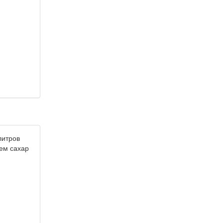
литров
яем сахар