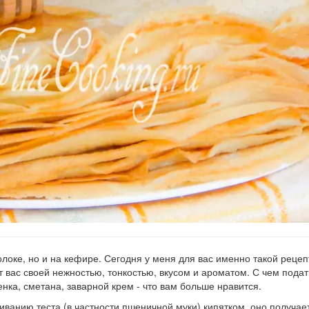
локе, но и на кефире. Сегодня у меня для вас именно такой рецеп
т вас своей нежностью, тонкостью, вкусом и ароматом. С чем подат
нка, сметана, заварной крем - что вам больше нравится.
иванию теста (в частности пшеничной муки) кипятком, оно получае