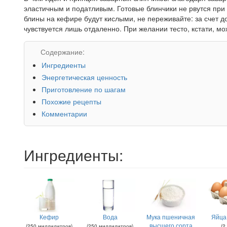
эластичным и податливым. Готовые блинчики не рвутся при
блины на кефире будут кислыми, не переживайте: за счет д
чувствуется лишь отдаленно. При желании тесто, кстати, 
Содержание:
Ингредиенты
Энергетическая ценность
Приготовление по шагам
Похожие рецепты
Комментарии
Ингредиенты:
Кефир
Вода
Мука пшеничная
Яйца
высшего сорта
(
250
миллилитров
)
(
250
миллилитров
)
(
2