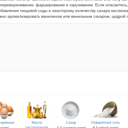
 переворачивании, фаршировании и скручивании. Если опасаетесь,
обавления пищевой соды и некоторому количеству сахара кислинка
можно ароматизировать ванилином или ванильным сахаром, цедрой 
 куриные
Масло
Сахар
Поваренная соль
растительное
штуки
)
(
1.5
столовые ложки
)
(
0.5
чайной ложки
)