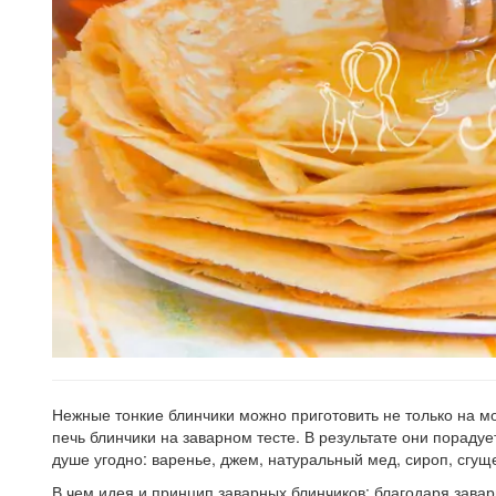
Нежные тонкие блинчики можно приготовить не только на мо
печь блинчики на заварном тесте. В результате они порадуе
душе угодно: варенье, джем, натуральный мед, сироп, сгуще
В чем идея и принцип заварных блинчиков: благодаря завар