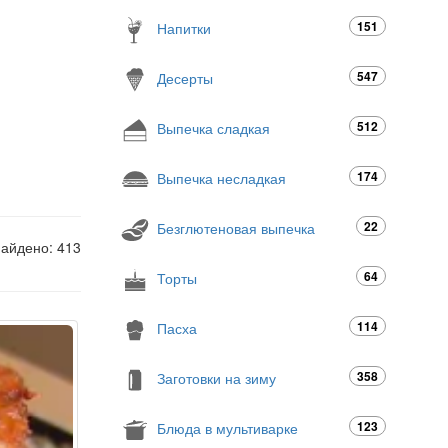
151
Напитки
547
Десерты
512
Выпечка сладкая
174
Выпечка несладкая
22
Безглютеновая выпечка
найдено: 413
64
Торты
114
Пасха
358
Заготовки на зиму
123
Блюда в мультиварке