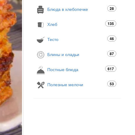
28
Блюда в хлебопечке
135
Хлеб
46
Тесто
87
Блины и оладьи
617
Постные блюда
53
Полезные мелочи