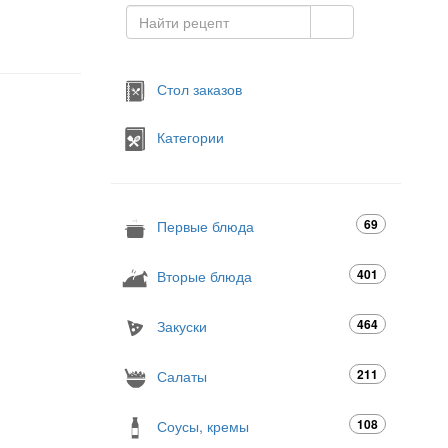
Стол заказов
Категории
69
Первые блюда
401
Вторые блюда
464
Закуски
211
Салаты
108
Соусы, кремы