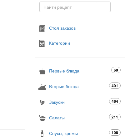
Стол заказов
Категории
69
Первые блюда
401
Вторые блюда
464
Закуски
211
Салаты
108
Соусы, кремы