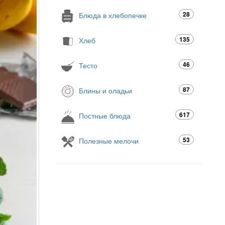
28
Блюда в хлебопечке
135
Хлеб
46
Тесто
87
Блины и оладьи
617
Постные блюда
53
Полезные мелочи