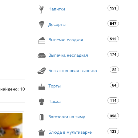
151
Напитки
547
Десерты
512
Выпечка сладкая
174
Выпечка несладкая
22
Безглютеновая выпечка
64
Торты
 найдено: 10
114
Пасха
358
Заготовки на зиму
123
Блюда в мультиварке