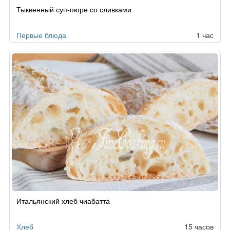
Тыквенный суп-пюре со сливками
Первые блюда
1 час
Итальянский хлеб чиабатта
Хлеб
15 часов