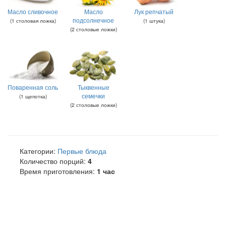
Масло сливочное
Масло
Лук репчатый
подсолнечное
(
1
столовая ложка
)
(
1
штука
)
(
2
столовые ложки
)
Поваренная соль
Тыквенные
семечки
(
1
щепотка
)
(
2
столовые ложки
)
Категории:
Первые блюда
Количество порций:
4
Время приготовления:
1 час