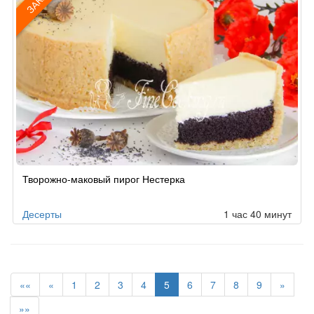
ЗАКАЗ
Рецепт
Творожно-маковый пирог Нестерка
по
заказу
Десерты
1 час 40 минут
««
«
1
2
3
4
5
6
7
8
9
»
»»