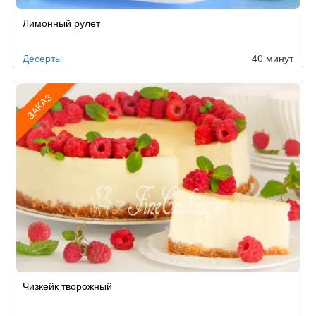
Рецепт
Лимонный рулет
по
заказу
Десерты
40 минут
ЗАКАЗ
Рецепт
Чизкейк творожный
по
заказу