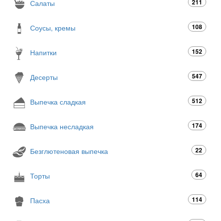
211
Салаты
108
Соусы, кремы
152
Напитки
547
Десерты
512
Выпечка сладкая
174
Выпечка несладкая
22
Безглютеновая выпечка
64
Торты
114
Пасха