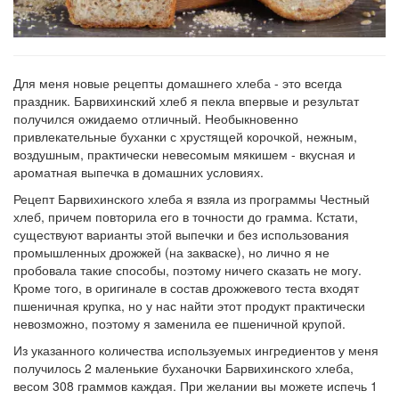
Для меня новые рецепты домашнего хлеба - это всегда
праздник. Барвихинский хлеб я пекла впервые и результат
получился ожидаемо отличный. Необыкновенно
привлекательные буханки с хрустящей корочкой, нежным,
воздушным, практически невесомым мякишем - вкусная и
ароматная выпечка в домашних условиях.
Рецепт Барвихинского хлеба я взяла из программы Честный
хлеб, причем повторила его в точности до грамма. Кстати,
существуют варианты этой выпечки и без использования
промышленных дрожжей (на закваске), но лично я не
пробовала такие способы, поэтому ничего сказать не могу.
Кроме того, в оригинале в состав дрожжевого теста входят
пшеничная крупка, но у нас найти этот продукт практически
невозможно, поэтому я заменила ее пшеничной крупой.
Из указанного количества используемых ингредиентов у меня
получилось 2 маленькие буханочки Барвихинского хлеба,
весом 308 граммов каждая. При желании вы можете испечь 1