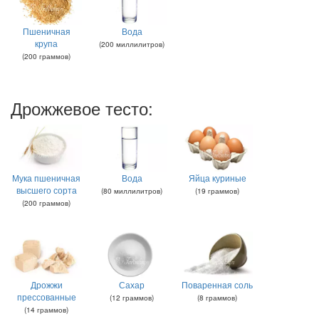
Пшеничная
Вода
крупа
(
200
миллилитров
)
(
200
граммов
)
Дрожжевое тесто:
Мука пшеничная
Вода
Яйца куриные
высшего сорта
(
80
миллилитров
)
(
19
граммов
)
(
200
граммов
)
Дрожжи
Сахар
Поваренная соль
прессованные
(
12
граммов
)
(
8
граммов
)
(
14
граммов
)