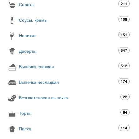
211
Салаты
108
Соусы, кремы
151
Напитки
547
Десерты
512
Выпечка сладкая
174
Выпечка несладкая
22
Безглютеновая выпечка
64
Торты
114
Пасха