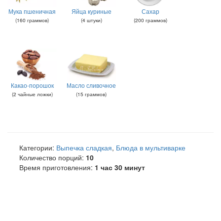
Мука пшеничная
Яйца куриные
Сахар
(
160
граммов
)
(
4
штуки
)
(
200
граммов
)
Какао-порошок
Масло сливочное
(
2
чайные ложки
)
(
15
граммов
)
Категории:
Выпечка сладкая
,
Блюда в мультиварке
Количество порций:
10
Время приготовления:
1 час 30 минут