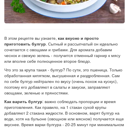
Рецепт
по
заказу
В этом рецепте вы узнаете,
как вкусно и просто
приготовить булгур
. Сытный и рассыпчатый он идеально
сочетается с овощами и грибами. Для аромата добавим
чеснок и свежую зелень - получится отменный гарнир к мясу
или вполне себе полноценное второе блюдо.
Что это за крупа такая - булгур? По сути, это пшеница. Только
обработанная кипятком, высушенная и раздробленная. Сам
по себе булгур нейтрален по вкусу (очень похож на кускус),
поэтому его добавляют в салаты и закуски, заправляют
овощами, зеленью и пряностями.
Как варить булгур
: важно соблюдать пропорции и время
приготовления. Как правило, на 1 стакан сухой крупы
добавляют 2 стакана жидкости. В основном, варят булгур на
воде, хотя на бульоне (овощном или мясном) получается еще
вкуснее. Время варки булгура - 20-25 минут при минимальном