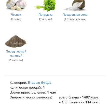
Чеснок
Петрушка
Поваренная соль
(
2
зубка
)
(
3
веточки
)
(
0.5
чайной ложки
)
Перец черный
молотый
(
1
щепотка
)
Категории:
Вторые блюда
Количество порций:
4
Время приготовления:
1 час
Энергетическая ценность:
всего блюда -
1487
ккал
.
в 100 граммах -
114
ккал.