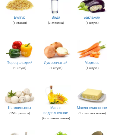
Булгур
Вода
Баклажан
(
1
стакан
)
(
2
стакана
)
(
1
штука
)
Перец сладкий
Лук репчатый
Морковь
(
1
штука
)
(
1
штука
)
(
1
штука
)
Шампиньоны
Масло
Масло сливочное
подсолнечное
(
150
граммов
)
(
1
столовая ложка
)
(
4
столовые ложки
)