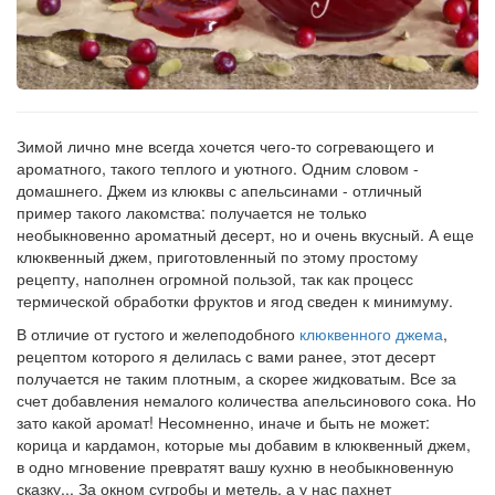
Зимой лично мне всегда хочется чего-то согревающего и
ароматного, такого теплого и уютного. Одним словом -
домашнего. Джем из клюквы с апельсинами - отличный
пример такого лакомства: получается не только
необыкновенно ароматный десерт, но и очень вкусный. А еще
клюквенный джем, приготовленный по этому простому
рецепту, наполнен огромной пользой, так как процесс
термической обработки фруктов и ягод сведен к минимуму.
В отличие от густого и желеподобного
клюквенного джема
,
рецептом которого я делилась с вами ранее, этот десерт
получается не таким плотным, а скорее жидковатым. Все за
счет добавления немалого количества апельсинового сока. Но
зато какой аромат! Несомненно, иначе и быть не может:
корица и кардамон, которые мы добавим в клюквенный джем,
в одно мгновение превратят вашу кухню в необыкновенную
сказку... За окном сугробы и метель, а у нас пахнет