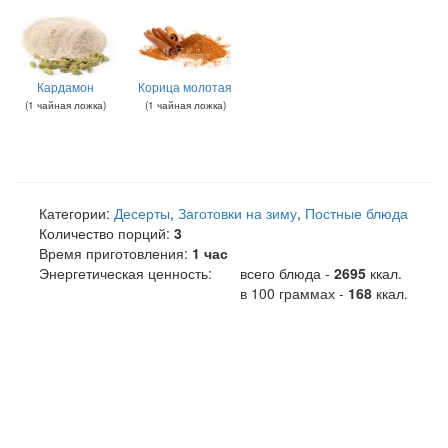
Кардамон
Корица молотая
(
1
чайная ложка
)
(
1
чайная ложка
)
Категории:
Десерты
,
Заготовки на зиму
,
Постные блюда
Количество порций:
3
Время приготовления:
1 час
Энергетическая ценность:
всего блюда -
2695
ккал
.
в 100 граммах -
168
ккал.