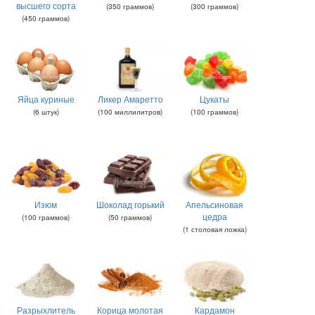
высшего сорта
(
350
граммов
)
(
300
граммов
)
(
450
граммов
)
Яйца куриные
Ликер Амаретто
Цукаты
(
6
штук
)
(
100
миллилитров
)
(
100
граммов
)
Изюм
Шоколад горький
Апельсиновая
цедра
(
100
граммов
)
(
50
граммов
)
(
1
столовая ложка
)
Разрыхлитель
Корица молотая
Кардамон