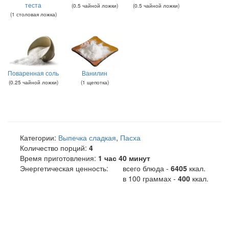
теста
(
0.5
чайной ложки
)
(
0.5
чайной ложки
)
(
1
столовая ложка
)
Поваренная соль
Ванилин
(
0.25
чайной ложки
)
(
1
щепотка
)
Категории:
Выпечка сладкая
,
Пасха
Количество порций:
4
Время приготовления:
1 час 40 минут
Энергетическая ценность:
всего блюда -
6405
ккал
.
в 100 граммах -
400
ккал.