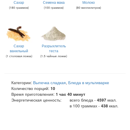
Сахар
Семена мака
Молоко
(
180
граммов
)
(
100
граммов
)
(
80
миллилитров
)
Сахар
Разрыхлитель
ванильный
теста
(
1
столовая ложка
)
(
1.5
чайные ложки
)
Категории:
Выпечка сладкая
,
Блюда в мультиварке
Количество порций:
10
Время приготовления:
1 час 40 минут
Энергетическая ценность:
всего блюда -
4597
ккал
.
в 100 граммах -
438
ккал.