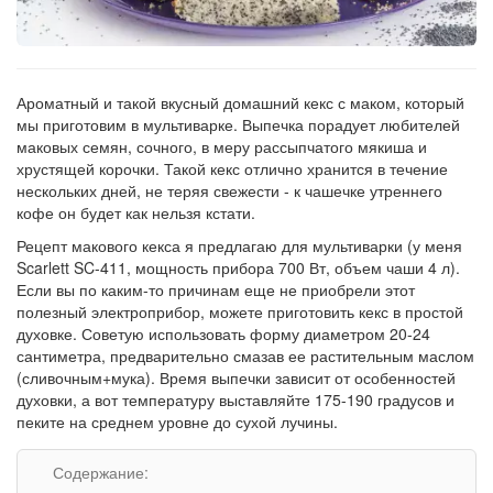
Рецепт
по
заказу
Ароматный и такой вкусный домашний кекс с маком, который
мы приготовим в мультиварке. Выпечка порадует любителей
маковых семян, сочного, в меру рассыпчатого мякиша и
хрустящей корочки. Такой кекс отлично хранится в течение
нескольких дней, не теряя свежести - к чашечке утреннего
кофе он будет как нельзя кстати.
Рецепт макового кекса я предлагаю для мультиварки (у меня
Scarlett SC-411, мощность прибора 700 Вт, объем чаши 4 л).
Если вы по каким-то причинам еще не приобрели этот
полезный электроприбор, можете приготовить кекс в простой
духовке. Советую использовать форму диаметром 20-24
сантиметра, предварительно смазав ее растительным маслом
(сливочным+мука). Время выпечки зависит от особенностей
духовки, а вот температуру выставляйте 175-190 градусов и
пеките на среднем уровне до сухой лучины.
Содержание: