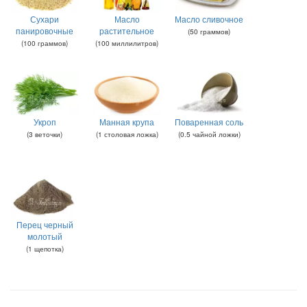
Сухари
Масло
Масло сливочное
панировочные
растительное
(
50
граммов
)
(
100
граммов
)
(
100
миллилитров
)
Укроп
Манная крупа
Поваренная соль
(
3
веточки
)
(
1
столовая ложка
)
(
0.5
чайной ложки
)
Перец черный
молотый
(
1
щепотка
)