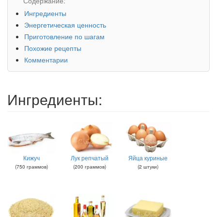
Содержание:
Ингредиенты
Энергетическая ценность
Приготовление по шагам
Похожие рецепты
Комментарии
Ингредиенты:
Кижуч
Лук репчатый
Яйца куриные
(
750
граммов
)
(
200
граммов
)
(
2
штуки
)