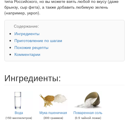
типа Российского, но вы можете взять любой по вкусу (даже
брынзу, сыр фета), а также добавить любимую зелень
(например, укроп).
Содержание:
Ингредиенты
Приготовление по шагам
Похожие рецепты
Комментарии
Ингредиенты:
Вода
Мука пшеничная
Поваренная соль
(
150
миллилитров
)
(
300
граммов
)
(
0.5
чайной ложки
)