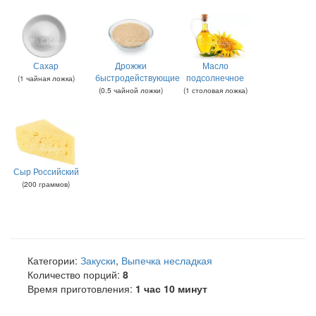
Сахар
Дрожжи
Масло
быстродействующие
подсолнечное
(
1
чайная ложка
)
(
0.5
чайной ложки
)
(
1
столовая ложка
)
Сыр Российский
(
200
граммов
)
Категории:
Закуски
,
Выпечка несладкая
Количество порций:
8
Время приготовления:
1 час 10 минут