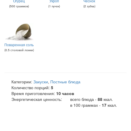
Огурец
Укроп
Чеснок
(
500
граммов
)
(
1
пучок
)
(
2
зубка
)
Поваренная соль
(
0.5
столовой ложки
)
Категории:
Закуски
,
Постные блюда
Количество порций:
5
Время приготовления:
10 часов
Энергетическая ценность:
всего блюда -
88
ккал
.
в 100 граммах -
17
ккал.