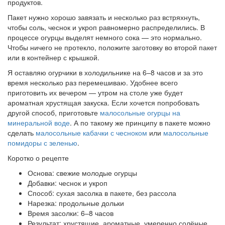
продуктов.
Пакет нужно хорошо завязать и несколько раз встряхнуть,
чтобы соль, чеснок и укроп равномерно распределились. В
процессе огурцы выделят немного сока — это нормально.
Чтобы ничего не протекло, положите заготовку во второй пакет
или в контейнер с крышкой.
Я оставляю огурчики в холодильнике на 6–8 часов и за это
время несколько раз перемешиваю. Удобнее всего
приготовить их вечером — утром на столе уже будет
ароматная хрустящая закуска. Если хочется попробовать
другой способ, приготовьте
малосольные огурцы на
минеральной воде
. А по такому же принципу в пакете можно
сделать
малосольные кабачки с чесноком
или
малосольные
помидоры с зеленью
.
Коротко о рецепте
Основа: свежие молодые огурцы
Добавки: чеснок и укроп
Способ: сухая засолка в пакете, без рассола
Нарезка: продольные дольки
Время засолки: 6–8 часов
Результат: хрустящие, ароматные, умеренно солёные