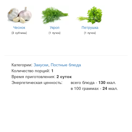
Чеснок
Укроп
Петрушка
(
3
зубчика
)
(
1
пучок
)
(
1
пучок
)
Категории:
Закуски
,
Постные блюда
Количество порций:
1
Время приготовления:
2 суток
Энергетическая ценность:
всего блюда -
130
ккал
.
в 100 граммах -
24
ккал.